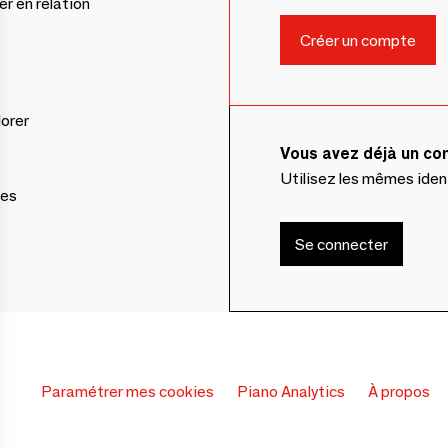
er en relation
lorer
Vous avez déjà un c
Utilisez les mêmes ide
ces
Se connecter
Paramétrer mes cookies
Piano Analytics
À propos