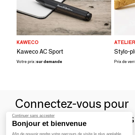
KAWECO
ATELIE
Kaweco AC Sport
Votre prix :
sur demande
Prix de ven
Connectez-vous pour
contacter les marques
Continuer sans accepter
Bonjour et bienvenue
Afin de pouvoir rendre votre parcours de visite le plus agréable