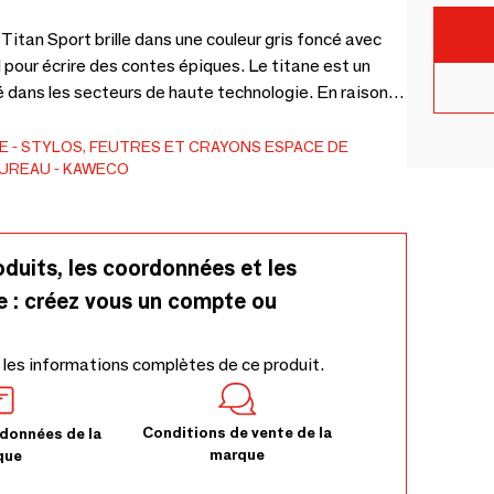
tan Sport brille dans une couleur gris foncé avec
al pour écrire des contes épiques. Le titane est un
é dans les secteurs de haute technologie. En raison
u, une phase de développement prolongée a été
 de titane à notre célèbre modèle Sport.
E
STYLOS, FEUTRES ET CRAYONS
ESPACE DE
BUREAU
KAWECO
oduits, les coordonnées et les
e : créez vous un compte ou
 les informations complètes de ce produit.
Conditions de vente de la
données de la
marque
que