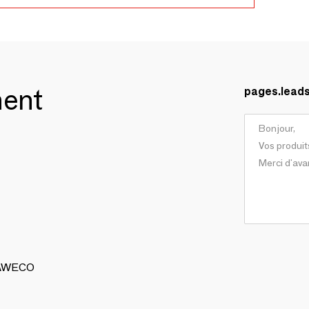
ment
pages.lead
 KAWECO