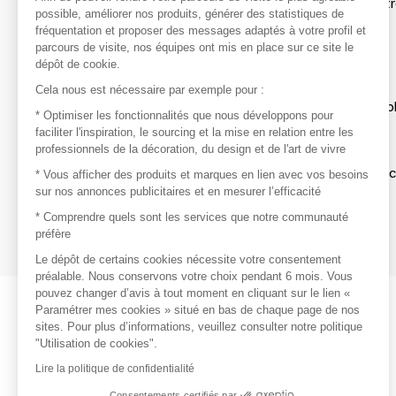
Afin de profiter au mieux de l'expérience MOM et de rentr
possible, améliorer nos produits, générer des statistiques de
avec vos marques préférées, créez-vous un compte.
fréquentation et proposer des messages adaptés à votre profil et
parcours de visite, nos équipes ont mis en place sur ce site le
dépôt de cookie.
Découvrir
Cela nous est nécessaire par exemple pour :
Les produits de milliers de fournisseurs à exp
* Optimiser les fonctionnalités que nous développons pour
faciliter l'inspiration, le sourcing et la mise en relation entre les
professionnels de la décoration, du design et de l'art de vivre
S'inspirer
Inspiration et sélections de produits tendan
* Vous afficher des produits et marques en lien avec vos besoins
sur nos annonces publicitaires et en mesurer l’efficacité
Contacter
* Comprendre quels sont les services que notre communauté
préfère
Prises de contact rapides et simplifiées
Le dépôt de certains cookies nécessite votre consentement
préalable. Nous conservons votre choix pendant 6 mois. Vous
pouvez changer d’avis à tout moment en cliquant sur le lien «
Paramétrer mes cookies » situé en bas de chaque page de nos
sites. Pour plus d’informations, veuillez consulter notre politique
"Utilisation de cookies".
Lire la politique de confidentialité
Consentements certifiés par