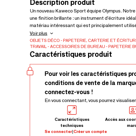
Description produit
Un nouveau Kaweco Sport équipe Olympus. Notre Ti
une finition brillante : un instrument d'écriture idé
matériau intéressant qui est principalement utilis
du traitement sophistiqué requis pour le matéria
Voir plus
nécessaire pour apporter l'aspect et les quantités
OBJETS DÉCO
PAPETERIE, CARTERIE ET ÉCRITUR
TRAVAIL
ACCESSOIRES DE BUREAU
PAPETERIE 
Caractéristiques produit
Pour voir les caractéristiques pr
conditions de vente de la marqu
connectez-vous !
En vous connectant, vous pourrez visualiser
Caractéristiques
Accès aux coor
techniques
mar
Se connecter
|
Créer un compte