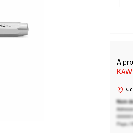
A pr
KAW
Co
Nom de
Adresse
00000 V
Pays / 