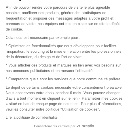
Afin de pouvoir rendre votre parcours de visite le plus agréable
Plan du site
possible, améliorer nos produits, générer des statistiques de
fréquentation et proposer des messages adaptés à votre profil et
parcours de visite, nos équipes ont mis en place sur ce site le dépôt
de cookie.
© 2016 –
Organisation SAFI
Cela nous est nécessaire par exemple pour :
* Optimiser les fonctionnalités que nous développons pour faciliter
Recrutement
l'inspiration, le sourcing et la mise en relation entre les professionnels
de la décoration, du design et de l'art de vivre
Presse
* Vous afficher des produits et marques en lien avec vos besoins sur
nos annonces publicitaires et en mesurer l’efficacité
Devenir partenaire
* Comprendre quels sont les services que notre communauté préfère
Le dépôt de certains cookies nécessite votre consentement préalable.
Mentions légales
Nous conservons votre choix pendant 6 mois. Vous pouvez changer
d’avis à tout moment en cliquant sur le lien « Paramétrer mes cookies
Conditions commerciales
» situé en bas de chaque page de nos sites. Pour plus d’informations,
veuillez consulter notre politique "Utilisation de cookies".
Retours et remboursements
Lire la politique de confidentialité
Piano Analytics
Consentements certifiés par