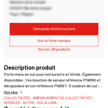
Adresse de la marque
00000 Ville de la marque
Pays / Région
Demande d'informations
Voir la fiche marque
Voir les 28 produits
Description produit
Porte-menu en cuir pour restaurants et hôtels. Également
disponibles : tire-bouchon de serveur référence PN896 et
décapsuleur en cuir référence PN897. 5 couleurs de cuir :
naturel, marron, noir, rouge et orange
Voir plus
COLLECTIVITÉS
AMÉNAGEMENT DE COLLECTIVITÉS
SERVICES
AUTRE
SOL & LUNA