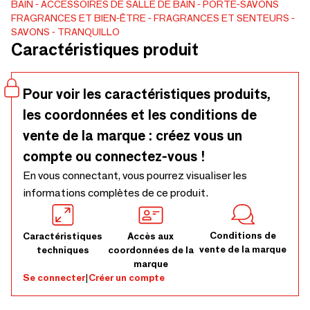
l'histoire de Jaipur depuis le début du XIXe siècle et qui
BAIN
ACCESSOIRES DE SALLE DE BAIN
PORTE-SAVONS
FRAGRANCES ET BIEN-ÊTRE
FRAGRANCES ET SENTEURS
avait presque sombré dans l'oubli. Lors d'une visite dans les
SAVONS
TRANQUILLO
régions rurales autour de Jaipur, elle a reconnu le potentiel
Caractéristiques produit
de cet artisanat ancien : non seulement il pouvait être
préservé, mais il pouvait également devenir le moyen de
subsistance de nombreuses familles.
Pour voir les caractéristiques produits,
les coordonnées et les conditions de
vente de la marque : créez vous un
compte ou connectez-vous !
En vous connectant, vous pourrez visualiser les
informations complètes de ce produit.
Conditions de
Caractéristiques
Accès aux
vente de la marque
techniques
coordonnées de la
marque
Se connecter
|
Créer un compte