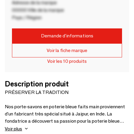
Adresse de la marque
00000 Ville de la marque
Pays / Région
Demande d'informations
Voir la fiche marque
Voir les 10 produits
Description produit
PRÉSERVER LA TRADITION
Nos porte-savons en poterie bleue faits main proviennent
d'un fabricant très spécial situé à Jaipur, en Inde. La
fondatrice a découvert sa passion pour la poterie bleue
traditionnelle, une technique artistique étroitement liée à
Voir plus