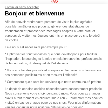
FAQ
Continuer sans accepter
Vendez vos produits
Bonjour et bienvenue
Afin de pouvoir rendre votre parcours de visite le plus agréable
Plan du site
possible, améliorer nos produits, générer des statistiques de
fréquentation et proposer des messages adaptés à votre profil et
parcours de visite, nos équipes ont mis en place sur ce site le dépôt
de cookie.
© 2016 –
Organisation SAFI
Cela nous est nécessaire par exemple pour :
* Optimiser les fonctionnalités que nous développons pour faciliter
Recrutement
l'inspiration, le sourcing et la mise en relation entre les professionnels
de la décoration, du design et de l'art de vivre
Presse
* Vous afficher des produits et marques en lien avec vos besoins sur
nos annonces publicitaires et en mesurer l’efficacité
Devenir partenaire
* Comprendre quels sont les services que notre communauté préfère
Le dépôt de certains cookies nécessite votre consentement préalable.
Mentions légales
Nous conservons votre choix pendant 6 mois. Vous pouvez changer
d’avis à tout moment en cliquant sur le lien « Paramétrer mes cookies
Conditions commerciales
» situé en bas de chaque page de nos sites. Pour plus d’informations,
veuillez consulter notre politique "Utilisation de cookies".