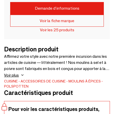
Demande d'informations
Voir la fiche marque
Voir les 25 produits
Description produit
Affirmez votre style avec notre première incursion dans les
articles de cuisine — littéralement ! Nos moulins à sel et à
poivre sont fabriqués en bois et conçus pour apporter à la
fois forme et fonction à votre table. Sel et poivre, mais
Voir plus
avec une touche originale !
CUISINE
ACCESSOIRES DE CUISINE
MOULINS À ÉPICES
POLSPOTTEN
Caractéristiques produit
Pour voir les caractéristiques produits,