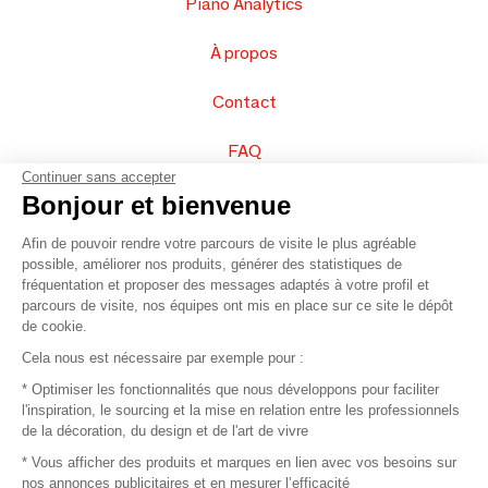
Piano Analytics
À propos
Contact
FAQ
Continuer sans accepter
Vendez vos produits
Bonjour et bienvenue
Afin de pouvoir rendre votre parcours de visite le plus agréable
Plan du site
possible, améliorer nos produits, générer des statistiques de
fréquentation et proposer des messages adaptés à votre profil et
parcours de visite, nos équipes ont mis en place sur ce site le dépôt
de cookie.
© 2016 –
Organisation SAFI
Cela nous est nécessaire par exemple pour :
* Optimiser les fonctionnalités que nous développons pour faciliter
Recrutement
l'inspiration, le sourcing et la mise en relation entre les professionnels
de la décoration, du design et de l'art de vivre
Presse
* Vous afficher des produits et marques en lien avec vos besoins sur
nos annonces publicitaires et en mesurer l’efficacité