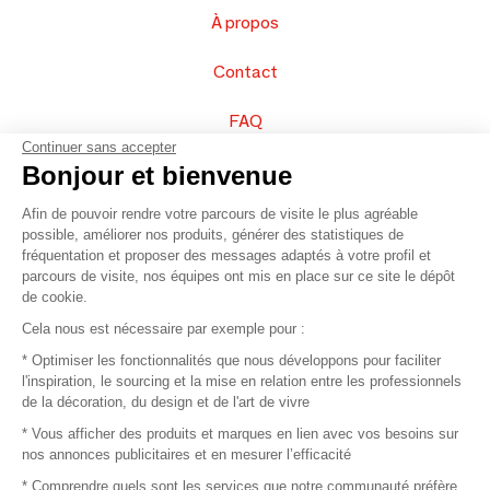
À propos
Contact
FAQ
Continuer sans accepter
Vendez vos produits
Bonjour et bienvenue
Afin de pouvoir rendre votre parcours de visite le plus agréable
Plan du site
possible, améliorer nos produits, générer des statistiques de
fréquentation et proposer des messages adaptés à votre profil et
parcours de visite, nos équipes ont mis en place sur ce site le dépôt
de cookie.
© 2016 –
Organisation SAFI
Cela nous est nécessaire par exemple pour :
* Optimiser les fonctionnalités que nous développons pour faciliter
Recrutement
l'inspiration, le sourcing et la mise en relation entre les professionnels
de la décoration, du design et de l'art de vivre
Presse
* Vous afficher des produits et marques en lien avec vos besoins sur
nos annonces publicitaires et en mesurer l’efficacité
Devenir partenaire
* Comprendre quels sont les services que notre communauté préfère