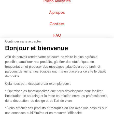
Piano Analytics
À propos
Contact
FAQ
Continuer sans accepter
Vendez vos produits
Bonjour et bienvenue
Afin de pouvoir rendre votre parcours de visite le plus agréable
Plan du site
possible, améliorer nos produits, générer des statistiques de
fréquentation et proposer des messages adaptés à votre profil et
parcours de visite, nos équipes ont mis en place sur ce site le dépôt
de cookie.
© 2016 –
Organisation SAFI
Cela nous est nécessaire par exemple pour :
* Optimiser les fonctionnalités que nous développons pour faciliter
Recrutement
l'inspiration, le sourcing et la mise en relation entre les professionnels
de la décoration, du design et de l'art de vivre
Presse
* Vous afficher des produits et marques en lien avec vos besoins sur
nos annonces publicitaires et en mesurer l’efficacité