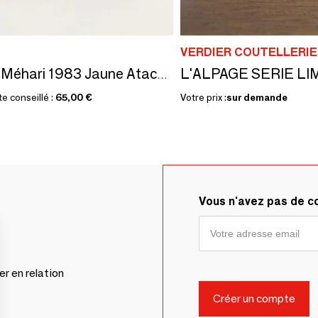
VERDIER COUTELLERIE
Citroën Méhari 1983 Jaune Atacama - Voiture miniature 1/18
te conseillé :
65,00 €
Votre prix :
sur demande
Vous n'avez pas de 
er en relation