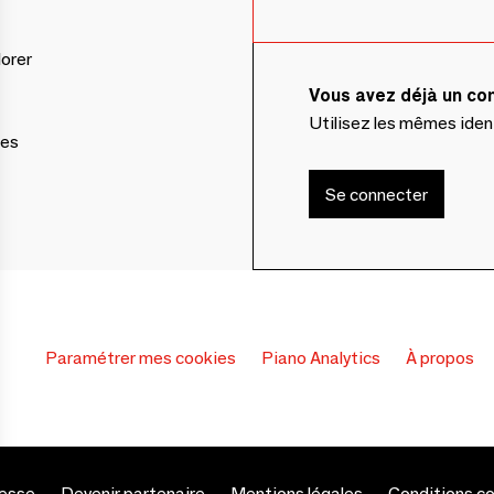
lorer
Vous avez déjà un c
Utilisez les mêmes ide
ces
Se connecter
Paramétrer mes cookies
Piano Analytics
À propos
esse
Devenir partenaire
Mentions légales
Conditions c
s Options