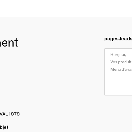
ment
pages.lead
AVAL 1878
bjet