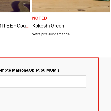
NOTED
Kokeshi Green
L'ALPAGE SERIE LIMITEE - Couteaux à virole bloquante
Votre prix :
sur demande
compte Maison&Objet ou MOM ?