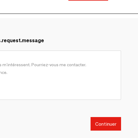
s.request.message
Continuer