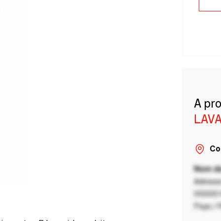
A pr
LAVA
Co
Nom de
Adresse
00000 V
Pays / 