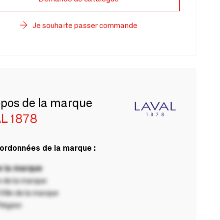
Je souhaite passer commande
opos de la marque
L 1878
ordonnées de la marque :
 la marque
 de la marque
ille de la marque
Région