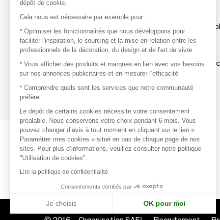
dépôt de cookie.
Découvrir
Cela nous est nécessaire par exemple pour :
Les produits de milliers de fournisseurs à exp
* Optimiser les fonctionnalités que nous développons pour
faciliter l'inspiration, le sourcing et la mise en relation entre les
professionnels de la décoration, du design et de l'art de vivre
S'inspirer
Inspiration et sélections de produits tendan
* Vous afficher des produits et marques en lien avec vos besoins
sur nos annonces publicitaires et en mesurer l’efficacité
Contacter
* Comprendre quels sont les services que notre communauté
préfère
Prises de contact rapides et simplifiées
Le dépôt de certains cookies nécessite votre consentement
préalable. Nous conservons votre choix pendant 6 mois. Vous
pouvez changer d’avis à tout moment en cliquant sur le lien «
Paramétrer mes cookies » situé en bas de chaque page de nos
sites. Pour plus d’informations, veuillez consulter notre politique
"Utilisation de cookies".
Lire la politique de confidentialité
Consentements certifiés par
Je choisis
OK pour moi
© 2016 –
Organisation SAFI
Recrutement
Pr
Axeptio consent
Plateforme de Gestion du Consentement : Personnalisez vo