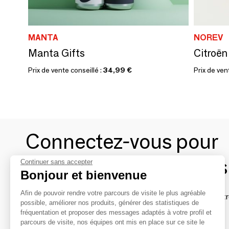
MANTA
NOREV
Manta Gifts
Prix de vente conseillé :
34,99 €
Prix de ven
Connectez-vous pour
contacter les marques
Continuer sans accepter
Bonjour et bienvenue
Afin de pouvoir rendre votre parcours de visite le plus agréable
Afin de profiter au mieux de l'expérience MOM et de rentr
possible, améliorer nos produits, générer des statistiques de
avec vos marques préférées, créez-vous un compte.
fréquentation et proposer des messages adaptés à votre profil et
parcours de visite, nos équipes ont mis en place sur ce site le