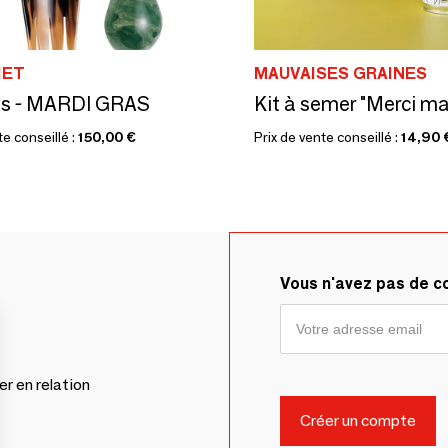
IET
MAUVAISES GRAINES
ts - MARDI GRAS
te conseillé :
150,00 €
Prix de vente conseillé :
14,90 
Vous n'avez pas de 
er en relation