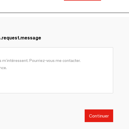
s.request.message
Continuer