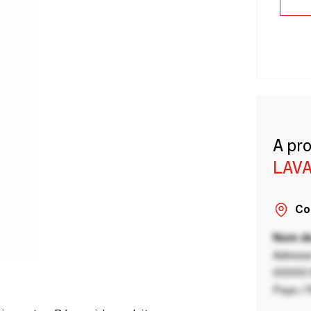
A pr
LAVA
Co
Nom de
Adresse
00000 V
Pays / 