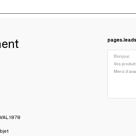
ment
pages.lead
AVAL 1878
bjet