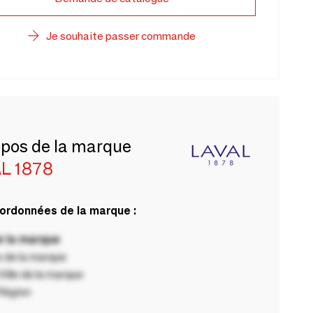
Je souhaite passer commande
opos de la marque
L 1878
ordonnées de la marque :
 la marque
 de la marque
ille de la marque
Région