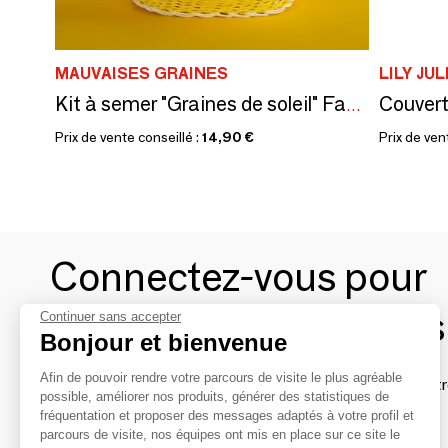
MAUVAISES GRAINES
LILY JUL
Couver
Kit à semer "Graines de soleil" Fabriqué en France
Prix de vente conseillé :
14,90 €
Prix de ven
Connectez-vous pour
contacter les marques
Continuer sans accepter
Bonjour et bienvenue
Afin de pouvoir rendre votre parcours de visite le plus agréable
Afin de profiter au mieux de l'expérience MOM et de rentr
possible, améliorer nos produits, générer des statistiques de
avec vos marques préférées, créez-vous un compte.
fréquentation et proposer des messages adaptés à votre profil et
parcours de visite, nos équipes ont mis en place sur ce site le