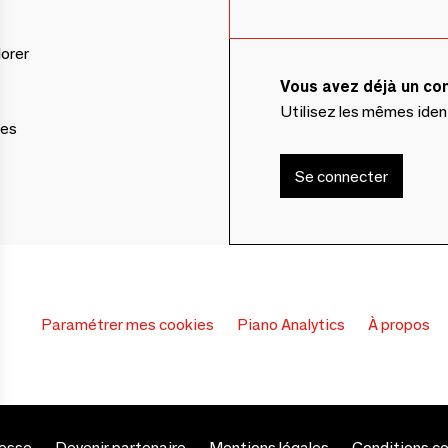
lorer
Vous avez déjà un c
Utilisez les mêmes ide
ces
Se connecter
Paramétrer mes cookies
Piano Analytics
À propos
esse
Devenir partenaire
Mentions légales
Conditions c
s Options