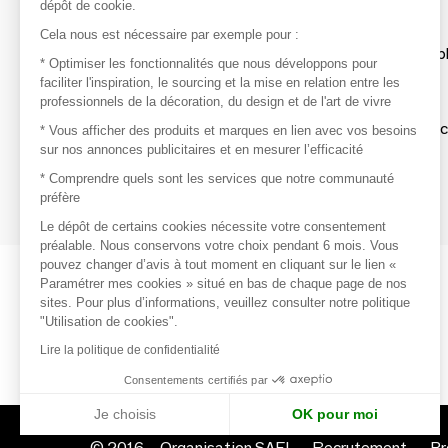
dépôt de cookie.
Découvrir
Cela nous est nécessaire par exemple pour :
Les produits de milliers de fournisseurs à exp
* Optimiser les fonctionnalités que nous développons pour
faciliter l'inspiration, le sourcing et la mise en relation entre les
professionnels de la décoration, du design et de l'art de vivre
S'inspirer
Inspiration et sélections de produits tendan
* Vous afficher des produits et marques en lien avec vos besoins
sur nos annonces publicitaires et en mesurer l’efficacité
Contacter
* Comprendre quels sont les services que notre communauté
préfère
Prises de contact rapides et simplifiées
Le dépôt de certains cookies nécessite votre consentement
préalable. Nous conservons votre choix pendant 6 mois. Vous
pouvez changer d’avis à tout moment en cliquant sur le lien «
Paramétrer mes cookies » situé en bas de chaque page de nos
sites. Pour plus d’informations, veuillez consulter notre politique
"Utilisation de cookies".
Lire la politique de confidentialité
Consentements certifiés par
Je choisis
OK pour moi
© 2016 –
Organisation SAFI
Recrutement
Pr
Axeptio consent
Plateforme de Gestion du Consentement : Personnalisez vo