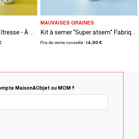
MAUVAISES GRAINES
Kit à semer "Merci maîtresse - À colorier" Fabriqué en France
Kit à semer "Super atsem" Fabriqué en France
€
Prix de vente conseillé :
14,90 €
compte Maison&Objet ou MOM ?