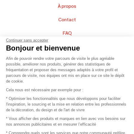
À propos
Contact
FAQ
Continuer sans accepter
Vendez vos produits
Bonjour et bienvenue
Afin de pouvoir rendre votre parcours de visite le plus agréable
Plan du site
possible, améliorer nos produits, générer des statistiques de
fréquentation et proposer des messages adaptés à votre profil et
parcours de visite, nos équipes ont mis en place sur ce site le dépôt
de cookie.
© 2016 –
Organisation SAFI
Cela nous est nécessaire par exemple pour :
* Optimiser les fonctionnalités que nous développons pour faciliter
Recrutement
l'inspiration, le sourcing et la mise en relation entre les professionnels
de la décoration, du design et de l'art de vivre
Presse
* Vous afficher des produits et marques en lien avec vos besoins sur
nos annonces publicitaires et en mesurer l’efficacité
Devenir partenaire
* Comprendre quels sont les services que notre communauté préfère