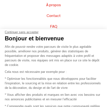
À propos
Contact
FAQ
Continuer sans accepter
Vendez vos produits
Bonjour et bienvenue
Afin de pouvoir rendre votre parcours de visite le plus agréable
Plan du site
possible, améliorer nos produits, générer des statistiques de
fréquentation et proposer des messages adaptés à votre profil et
parcours de visite, nos équipes ont mis en place sur ce site le dépôt
de cookie.
© 2016 –
Organisation SAFI
Cela nous est nécessaire par exemple pour :
* Optimiser les fonctionnalités que nous développons pour faciliter
Recrutement
l'inspiration, le sourcing et la mise en relation entre les professionnels
de la décoration, du design et de l'art de vivre
Presse
* Vous afficher des produits et marques en lien avec vos besoins sur
nos annonces publicitaires et en mesurer l’efficacité
Devenir partenaire
* Comprendre quels sont les services que notre communauté préfère