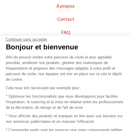
À propos
Contact
FAQ
Continuer sans accepter
Vendez vos produits
Bonjour et bienvenue
Afin de pouvoir rendre votre parcours de visite le plus agréable
Plan du site
possible, améliorer nos produits, générer des statistiques de
fréquentation et proposer des messages adaptés à votre profil et
parcours de visite, nos équipes ont mis en place sur ce site le dépôt
de cookie.
© 2016 –
Organisation SAFI
Cela nous est nécessaire par exemple pour :
* Optimiser les fonctionnalités que nous développons pour faciliter
Recrutement
l'inspiration, le sourcing et la mise en relation entre les professionnels
de la décoration, du design et de l'art de vivre
Presse
* Vous afficher des produits et marques en lien avec vos besoins sur
nos annonces publicitaires et en mesurer l’efficacité
Devenir partenaire
* Comprendre quels sont les services que notre communauté préfère