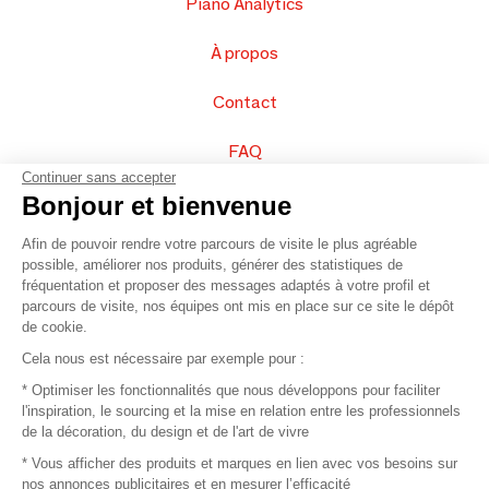
Piano Analytics
À propos
Contact
FAQ
Continuer sans accepter
Vendez vos produits
Bonjour et bienvenue
Afin de pouvoir rendre votre parcours de visite le plus agréable
Plan du site
possible, améliorer nos produits, générer des statistiques de
fréquentation et proposer des messages adaptés à votre profil et
parcours de visite, nos équipes ont mis en place sur ce site le dépôt
de cookie.
© 2016 –
Organisation SAFI
Cela nous est nécessaire par exemple pour :
* Optimiser les fonctionnalités que nous développons pour faciliter
Recrutement
l'inspiration, le sourcing et la mise en relation entre les professionnels
de la décoration, du design et de l'art de vivre
Presse
* Vous afficher des produits et marques en lien avec vos besoins sur
nos annonces publicitaires et en mesurer l’efficacité