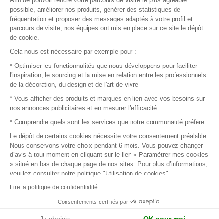
Afin de pouvoir rendre votre parcours de visite le plus agréable
Plan du site
possible, améliorer nos produits, générer des statistiques de
fréquentation et proposer des messages adaptés à votre profil et
parcours de visite, nos équipes ont mis en place sur ce site le dépôt
de cookie.
© 2016 –
Organisation SAFI
Cela nous est nécessaire par exemple pour :
* Optimiser les fonctionnalités que nous développons pour faciliter
Recrutement
l'inspiration, le sourcing et la mise en relation entre les professionnels
de la décoration, du design et de l'art de vivre
Presse
* Vous afficher des produits et marques en lien avec vos besoins sur
nos annonces publicitaires et en mesurer l’efficacité
Devenir partenaire
* Comprendre quels sont les services que notre communauté préfère
Le dépôt de certains cookies nécessite votre consentement préalable.
Mentions légales
Nous conservons votre choix pendant 6 mois. Vous pouvez changer
d’avis à tout moment en cliquant sur le lien « Paramétrer mes cookies
Conditions commerciales
» situé en bas de chaque page de nos sites. Pour plus d’informations,
veuillez consulter notre politique "Utilisation de cookies".
Retours et remboursements
Lire la politique de confidentialité
Piano Analytics
Consentements certifiés par
Je choisis
OK pour moi