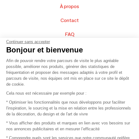
À propos
Contact
FAQ
Continuer sans accepter
Vendez vos produits
Bonjour et bienvenue
Afin de pouvoir rendre votre parcours de visite le plus agréable
Plan du site
possible, améliorer nos produits, générer des statistiques de
fréquentation et proposer des messages adaptés à votre profil et
parcours de visite, nos équipes ont mis en place sur ce site le dépôt
de cookie.
© 2016 –
Organisation SAFI
Cela nous est nécessaire par exemple pour :
* Optimiser les fonctionnalités que nous développons pour faciliter
Recrutement
l'inspiration, le sourcing et la mise en relation entre les professionnels
de la décoration, du design et de l'art de vivre
Presse
* Vous afficher des produits et marques en lien avec vos besoins sur
nos annonces publicitaires et en mesurer l’efficacité
Devenir partenaire
* Comprendre quels sont les services que notre communauté préfère