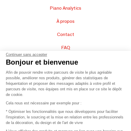
Piano Analytics
À propos
Contact
FAQ
Continuer sans accepter
Vendez vos produits
Bonjour et bienvenue
Afin de pouvoir rendre votre parcours de visite le plus agréable
Plan du site
possible, améliorer nos produits, générer des statistiques de
fréquentation et proposer des messages adaptés à votre profil et
parcours de visite, nos équipes ont mis en place sur ce site le dépôt
de cookie.
© 2016 –
Organisation SAFI
Cela nous est nécessaire par exemple pour :
* Optimiser les fonctionnalités que nous développons pour faciliter
Recrutement
l'inspiration, le sourcing et la mise en relation entre les professionnels
de la décoration, du design et de l'art de vivre
Presse