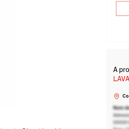
A pr
LAVA
Co
Nom de
Adresse
00000 V