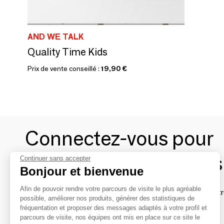
AND WE TALK
Quality Time Kids
Prix de vente conseillé :
19,90 €
Connectez-vous pour
contacter les marques
Continuer sans accepter
Bonjour et bienvenue
Afin de pouvoir rendre votre parcours de visite le plus agréable
Afin de profiter au mieux de l'expérience MOM et de rentr
possible, améliorer nos produits, générer des statistiques de
avec vos marques préférées, créez-vous un compte.
fréquentation et proposer des messages adaptés à votre profil et
parcours de visite, nos équipes ont mis en place sur ce site le