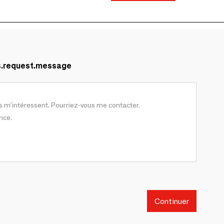
s.request.message
Continuer