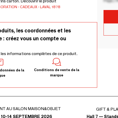
Pays / 
ins carton. Découvrir le produit
CORATION
CADEAUX
LAVAL 1878
oduits, les coordonnées et les
e : créez vous un compte ou
 les informations complètes de ce produit.
Conditions de vente de la
données de la
marque
que
NT AU SALON MAISON&OBJET
GIFT & PL
Hall 7 — Stand
 10-14 SEPTEMBRE 2026