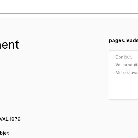
ment
pages.lead
AVAL 1878
bjet