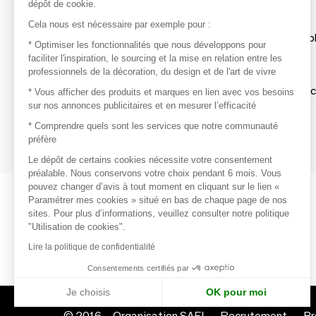
dépôt de cookie.
Découvrir
Cela nous est nécessaire par exemple pour :
Les produits de milliers de fournisseurs à exp
* Optimiser les fonctionnalités que nous développons pour
faciliter l'inspiration, le sourcing et la mise en relation entre les
professionnels de la décoration, du design et de l'art de vivre
S'inspirer
Inspiration et sélections de produits tendan
* Vous afficher des produits et marques en lien avec vos besoins
sur nos annonces publicitaires et en mesurer l’efficacité
Contacter
* Comprendre quels sont les services que notre communauté
préfère
Prises de contact rapides et simplifiées
Le dépôt de certains cookies nécessite votre consentement
préalable. Nous conservons votre choix pendant 6 mois. Vous
pouvez changer d’avis à tout moment en cliquant sur le lien «
Paramétrer mes cookies » situé en bas de chaque page de nos
sites. Pour plus d’informations, veuillez consulter notre politique
"Utilisation de cookies".
Lire la politique de confidentialité
Consentements certifiés par
Je choisis
OK pour moi
© 2016 –
Organisation SAFI
Recrutement
Pr
Axeptio consent
Plateforme de Gestion du Consentement : Personnalisez vo