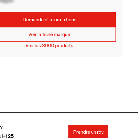
Région
Demande d'informations
Voir la fiche marque
Voir les 3000 produits
AY
Prendre un rdv
s H125