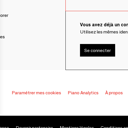
lorer
Vous avez déjà un c
Utilisez les mêmes ide
ces
Se connecter
Paramétrer mes cookies
Piano Analytics
À propos
esse
Devenir partenaire
Mentions légales
Conditions c
s Options