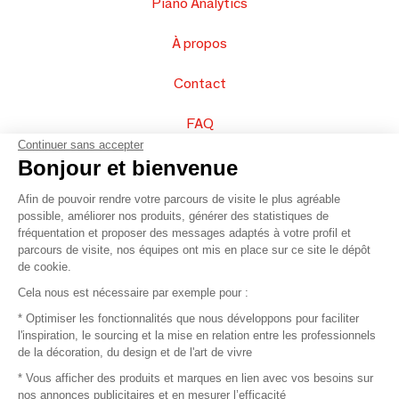
Piano Analytics
À propos
Contact
FAQ
Continuer sans accepter
Vendez vos produits
Bonjour et bienvenue
Afin de pouvoir rendre votre parcours de visite le plus agréable
Plan du site
possible, améliorer nos produits, générer des statistiques de
fréquentation et proposer des messages adaptés à votre profil et
parcours de visite, nos équipes ont mis en place sur ce site le dépôt
de cookie.
© 2016 –
Organisation SAFI
Cela nous est nécessaire par exemple pour :
* Optimiser les fonctionnalités que nous développons pour faciliter
Recrutement
l'inspiration, le sourcing et la mise en relation entre les professionnels
de la décoration, du design et de l'art de vivre
Presse
* Vous afficher des produits et marques en lien avec vos besoins sur
nos annonces publicitaires et en mesurer l’efficacité