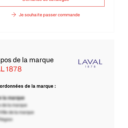
Je souhaite passer commande
opos de la marque
L 1878
ordonnées de la marque :
 la marque
 de la marque
ille de la marque
Région