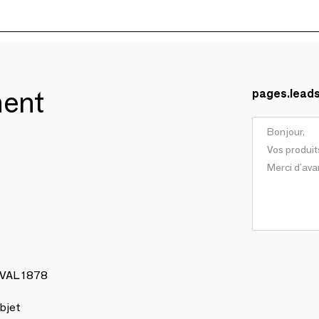
ment
pages.lead
AVAL 1878
bjet