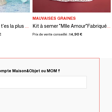
MAUVAISES GRAINES
Kit à semer "Marraine t'es la plus gentille"
Kit à semer "Mlle Amour"Fabriqué en France
€
Prix de vente conseillé :
14,90 €
compte Maison&Objet ou MOM ?