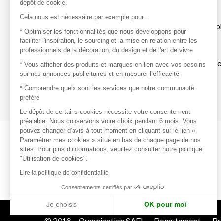
dépôt de cookie.
Découvrir
Cela nous est nécessaire par exemple pour :
Les produits de milliers de fournisseurs à exp
* Optimiser les fonctionnalités que nous développons pour
faciliter l'inspiration, le sourcing et la mise en relation entre les
professionnels de la décoration, du design et de l'art de vivre
S'inspirer
Inspiration et sélections de produits tendan
* Vous afficher des produits et marques en lien avec vos besoins
sur nos annonces publicitaires et en mesurer l’efficacité
Contacter
* Comprendre quels sont les services que notre communauté
préfère
Prises de contact rapides et simplifiées
Le dépôt de certains cookies nécessite votre consentement
préalable. Nous conservons votre choix pendant 6 mois. Vous
pouvez changer d’avis à tout moment en cliquant sur le lien «
Paramétrer mes cookies » situé en bas de chaque page de nos
sites. Pour plus d’informations, veuillez consulter notre politique
"Utilisation de cookies".
Lire la politique de confidentialité
Consentements certifiés par
Je choisis
OK pour moi
© 2016 –
Organisation SAFI
Recrutement
Pr
Axeptio consent
Plateforme de Gestion du Consentement : Personnalisez vo