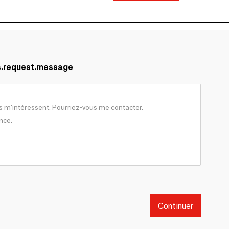
s.request.message
Continuer