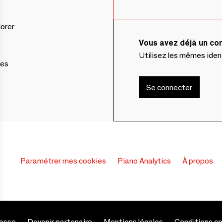
lorer
Vous avez déjà un c
Utilisez les mêmes ide
ces
Se connecter
Paramétrer mes cookies
Piano Analytics
À propos
esse
Devenir partenaire
Mentions légales
Conditions c
s Options