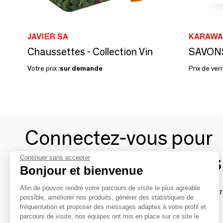
JAVIER SA
KARAWA
Chaussettes - Collection Vin
Votre prix :
sur demande
Prix de ven
Connectez-vous pour
contacter les marques
Continuer sans accepter
Bonjour et bienvenue
Afin de pouvoir rendre votre parcours de visite le plus agréable
Afin de profiter au mieux de l'expérience MOM et de rentr
possible, améliorer nos produits, générer des statistiques de
avec vos marques préférées, créez-vous un compte.
fréquentation et proposer des messages adaptés à votre profil et
parcours de visite, nos équipes ont mis en place sur ce site le