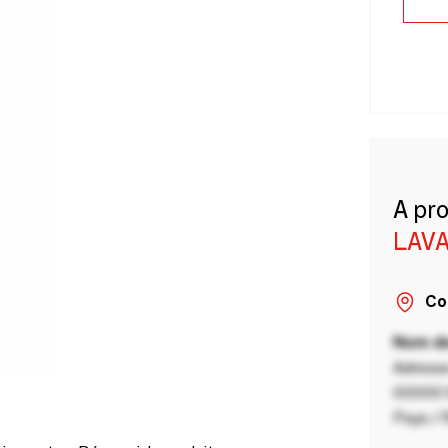
A pr
LAVA
Co
Nom de
Adresse
00000 V
Pays / 