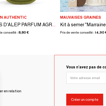
N AUTHENTIC
MAUVAISES GRAINES
SAVONS D’ALEP PARFUM AGRUMES - ÉCRINS DORÉS À L’OR CHAUD - ISKENDAR
te conseillé :
8,80 €
Prix de vente conseillé :
14,90 
Vous n'avez pas de 
er en relation