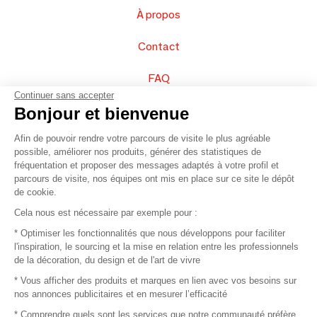
À propos
Contact
FAQ
Continuer sans accepter
Vendez vos produits
Bonjour et bienvenue
Afin de pouvoir rendre votre parcours de visite le plus agréable
Plan du site
possible, améliorer nos produits, générer des statistiques de
fréquentation et proposer des messages adaptés à votre profil et
parcours de visite, nos équipes ont mis en place sur ce site le dépôt
de cookie.
© 2016 –
Organisation SAFI
Cela nous est nécessaire par exemple pour :
* Optimiser les fonctionnalités que nous développons pour faciliter
Recrutement
l'inspiration, le sourcing et la mise en relation entre les professionnels
de la décoration, du design et de l'art de vivre
Presse
* Vous afficher des produits et marques en lien avec vos besoins sur
nos annonces publicitaires et en mesurer l’efficacité
Devenir partenaire
* Comprendre quels sont les services que notre communauté préfère