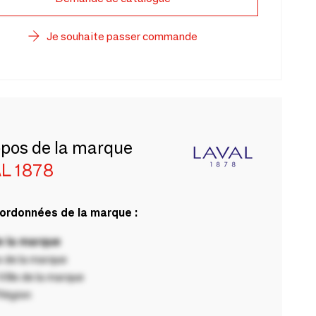
Je souhaite passer commande
opos de la marque
L 1878
ordonnées de la marque :
 la marque
 de la marque
ille de la marque
Région