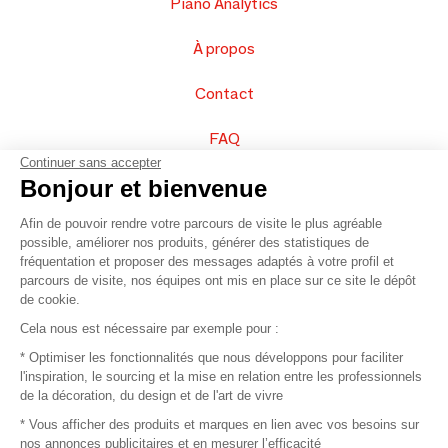
Piano Analytics
À propos
Contact
FAQ
Continuer sans accepter
Vendez vos produits
Bonjour et bienvenue
Afin de pouvoir rendre votre parcours de visite le plus agréable
Plan du site
possible, améliorer nos produits, générer des statistiques de
fréquentation et proposer des messages adaptés à votre profil et
parcours de visite, nos équipes ont mis en place sur ce site le dépôt
de cookie.
© 2016 –
Organisation SAFI
Cela nous est nécessaire par exemple pour :
* Optimiser les fonctionnalités que nous développons pour faciliter
Recrutement
l'inspiration, le sourcing et la mise en relation entre les professionnels
de la décoration, du design et de l'art de vivre
Presse
* Vous afficher des produits et marques en lien avec vos besoins sur
nos annonces publicitaires et en mesurer l’efficacité