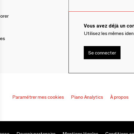
lorer
Vous avez déjà un c
Utilisez les mêmes ide
ces
Se connecter
Paramétrer mes cookies
Piano Analytics
À propos
esse
Devenir partenaire
Mentions légales
Conditions c
s Options