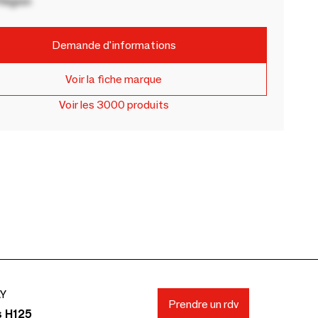
Région
Demande d'informations
Voir la fiche marque
Voir les 3000 produits
AY
Prendre un rdv
s H125