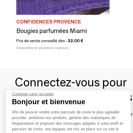
CONFIDENCES PROVENCE
Bougies parfumées Miami
Prix de vente conseillé dès :
32,00 €
Disponible en plusieurs couleurs
Connectez-vous pour
contacter les marques
Continuer sans accepter
Bonjour et bienvenue
Afin de pouvoir rendre votre parcours de visite le plus agréable
Afin de profiter au mieux de l'expérience MOM et de rentr
possible, améliorer nos produits, générer des statistiques de
avec vos marques préférées, créez-vous un compte.
fréquentation et proposer des messages adaptés à votre profil et
parcours de visite, nos équipes ont mis en place sur ce site le