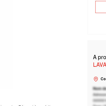
A pr
LAVA
Co
Nom de
Adresse
00000 V