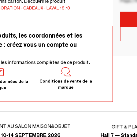
Pays / 
ins carton. Découvrir le produit
CORATION
CADEAUX
LAVAL 1878
oduits, les coordonnées et les
e : créez vous un compte ou
 les informations complètes de ce produit.
Conditions de vente de la
données de la
marque
que
NT AU SALON MAISON&OBJET
GIFT & PL
Hall 7 — Stand
 10-14 SEPTEMBRE 2026