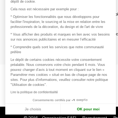
dépôt de cookie.
Découvrir
Cela nous est nécessaire par exemple pour :
Les produits de milliers de fournisseurs à exp
* Optimiser les fonctionnalités que nous développons pour
faciliter l'inspiration, le sourcing et la mise en relation entre les
professionnels de la décoration, du design et de l'art de vivre
S'inspirer
Inspiration et sélections de produits tendan
* Vous afficher des produits et marques en lien avec vos besoins
sur nos annonces publicitaires et en mesurer l’efficacité
Contacter
* Comprendre quels sont les services que notre communauté
préfère
Prises de contact rapides et simplifiées
Le dépôt de certains cookies nécessite votre consentement
préalable. Nous conservons votre choix pendant 6 mois. Vous
pouvez changer d’avis à tout moment en cliquant sur le lien «
Paramétrer mes cookies » situé en bas de chaque page de nos
sites. Pour plus d’informations, veuillez consulter notre politique
"Utilisation de cookies".
Lire la politique de confidentialité
Consentements certifiés par
Je choisis
OK pour moi
© 2016 –
Organisation SAFI
Recrutement
Pr
Axeptio consent
Plateforme de Gestion du Consentement : Personnalisez vo