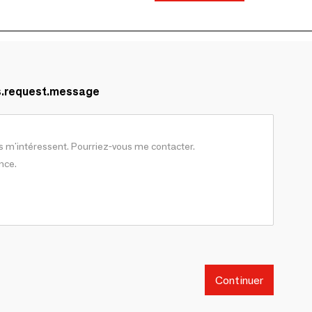
s.request.message
Continuer