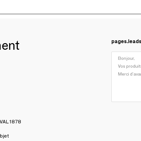
ment
pages.lead
AVAL 1878
bjet