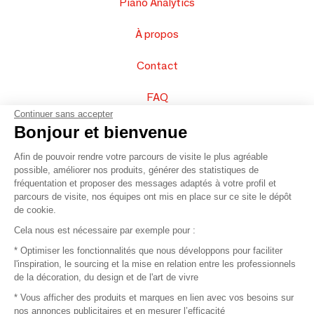
Piano Analytics
À propos
Contact
FAQ
Continuer sans accepter
Vendez vos produits
Bonjour et bienvenue
Afin de pouvoir rendre votre parcours de visite le plus agréable
Plan du site
possible, améliorer nos produits, générer des statistiques de
fréquentation et proposer des messages adaptés à votre profil et
parcours de visite, nos équipes ont mis en place sur ce site le dépôt
de cookie.
© 2016 –
Organisation SAFI
Cela nous est nécessaire par exemple pour :
* Optimiser les fonctionnalités que nous développons pour faciliter
Recrutement
l'inspiration, le sourcing et la mise en relation entre les professionnels
de la décoration, du design et de l'art de vivre
Presse
* Vous afficher des produits et marques en lien avec vos besoins sur
nos annonces publicitaires et en mesurer l’efficacité