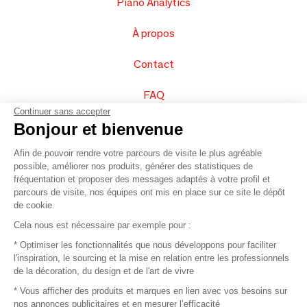
Piano Analytics
À propos
Contact
FAQ
Continuer sans accepter
Vendez vos produits
Bonjour et bienvenue
Afin de pouvoir rendre votre parcours de visite le plus agréable
Plan du site
possible, améliorer nos produits, générer des statistiques de
fréquentation et proposer des messages adaptés à votre profil et
parcours de visite, nos équipes ont mis en place sur ce site le dépôt
de cookie.
© 2016 –
Organisation SAFI
Cela nous est nécessaire par exemple pour :
* Optimiser les fonctionnalités que nous développons pour faciliter
Recrutement
l'inspiration, le sourcing et la mise en relation entre les professionnels
de la décoration, du design et de l'art de vivre
Presse
* Vous afficher des produits et marques en lien avec vos besoins sur
nos annonces publicitaires et en mesurer l’efficacité