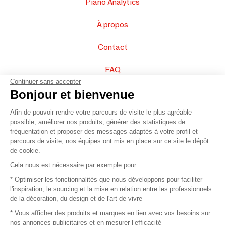
Piano Analytics
À propos
Contact
FAQ
Continuer sans accepter
Vendez vos produits
Bonjour et bienvenue
Afin de pouvoir rendre votre parcours de visite le plus agréable
Plan du site
possible, améliorer nos produits, générer des statistiques de
fréquentation et proposer des messages adaptés à votre profil et
parcours de visite, nos équipes ont mis en place sur ce site le dépôt
de cookie.
© 2016 –
Organisation SAFI
Cela nous est nécessaire par exemple pour :
* Optimiser les fonctionnalités que nous développons pour faciliter
Recrutement
l'inspiration, le sourcing et la mise en relation entre les professionnels
de la décoration, du design et de l'art de vivre
Presse
* Vous afficher des produits et marques en lien avec vos besoins sur
nos annonces publicitaires et en mesurer l’efficacité