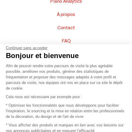
Piano Analytics
À propos
Contact
FAQ
Continuer sans accepter
Vendez vos produits
Bonjour et bienvenue
Afin de pouvoir rendre votre parcours de visite le plus agréable
Plan du site
possible, améliorer nos produits, générer des statistiques de
fréquentation et proposer des messages adaptés à votre profil et
parcours de visite, nos équipes ont mis en place sur ce site le dépôt
de cookie.
© 2016 –
Organisation SAFI
Cela nous est nécessaire par exemple pour :
* Optimiser les fonctionnalités que nous développons pour faciliter
Recrutement
l'inspiration, le sourcing et la mise en relation entre les professionnels
de la décoration, du design et de l'art de vivre
Presse
* Vous afficher des produits et marques en lien avec vos besoins sur
nos annonces publicitaires et en mesurer l’efficacité