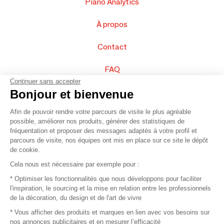
Piano Analytics
À propos
Contact
FAQ
Continuer sans accepter
Vendez vos produits
Bonjour et bienvenue
Afin de pouvoir rendre votre parcours de visite le plus agréable
Plan du site
possible, améliorer nos produits, générer des statistiques de
fréquentation et proposer des messages adaptés à votre profil et
parcours de visite, nos équipes ont mis en place sur ce site le dépôt
de cookie.
© 2016 –
Organisation SAFI
Cela nous est nécessaire par exemple pour :
* Optimiser les fonctionnalités que nous développons pour faciliter
Recrutement
l'inspiration, le sourcing et la mise en relation entre les professionnels
de la décoration, du design et de l'art de vivre
Presse
* Vous afficher des produits et marques en lien avec vos besoins sur
nos annonces publicitaires et en mesurer l’efficacité