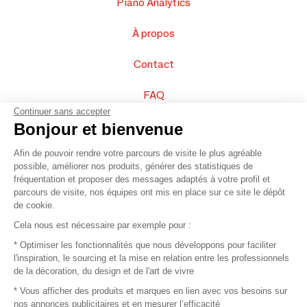
Piano Analytics
À propos
Contact
FAQ
Continuer sans accepter
Vendez vos produits
Bonjour et bienvenue
Afin de pouvoir rendre votre parcours de visite le plus agréable
Plan du site
possible, améliorer nos produits, générer des statistiques de
fréquentation et proposer des messages adaptés à votre profil et
parcours de visite, nos équipes ont mis en place sur ce site le dépôt
de cookie.
© 2016 –
Organisation SAFI
Cela nous est nécessaire par exemple pour :
* Optimiser les fonctionnalités que nous développons pour faciliter
Recrutement
l'inspiration, le sourcing et la mise en relation entre les professionnels
de la décoration, du design et de l'art de vivre
Presse
* Vous afficher des produits et marques en lien avec vos besoins sur
nos annonces publicitaires et en mesurer l’efficacité