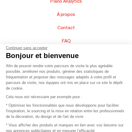
Piano Analytics
À propos
Contact
FAQ
Continuer sans accepter
Vendez vos produits
Bonjour et bienvenue
Afin de pouvoir rendre votre parcours de visite le plus agréable
Plan du site
possible, améliorer nos produits, générer des statistiques de
fréquentation et proposer des messages adaptés à votre profil et
parcours de visite, nos équipes ont mis en place sur ce site le dépôt
de cookie.
© 2016 –
Organisation SAFI
Cela nous est nécessaire par exemple pour :
* Optimiser les fonctionnalités que nous développons pour faciliter
Recrutement
l'inspiration, le sourcing et la mise en relation entre les professionnels
de la décoration, du design et de l'art de vivre
Presse
* Vous afficher des produits et marques en lien avec vos besoins sur
nos annonces publicitaires et en mesurer l’efficacité