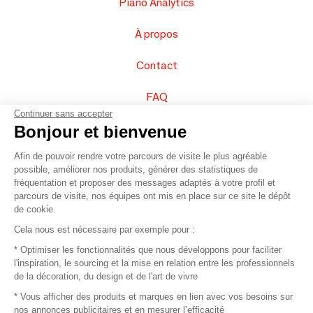
Piano Analytics
À propos
Contact
FAQ
Continuer sans accepter
Vendez vos produits
Bonjour et bienvenue
Afin de pouvoir rendre votre parcours de visite le plus agréable
Plan du site
possible, améliorer nos produits, générer des statistiques de
fréquentation et proposer des messages adaptés à votre profil et
parcours de visite, nos équipes ont mis en place sur ce site le dépôt
de cookie.
© 2016 –
Organisation SAFI
Cela nous est nécessaire par exemple pour :
* Optimiser les fonctionnalités que nous développons pour faciliter
Recrutement
l'inspiration, le sourcing et la mise en relation entre les professionnels
de la décoration, du design et de l'art de vivre
Presse
* Vous afficher des produits et marques en lien avec vos besoins sur
nos annonces publicitaires et en mesurer l’efficacité