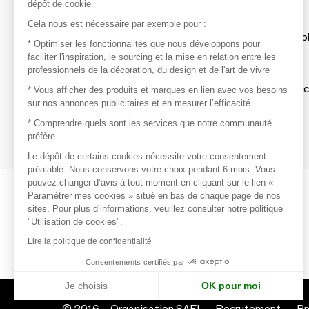
dépôt de cookie.
Découvrir
Cela nous est nécessaire par exemple pour :
Les produits de milliers de fournisseurs à exp
* Optimiser les fonctionnalités que nous développons pour
faciliter l'inspiration, le sourcing et la mise en relation entre les
professionnels de la décoration, du design et de l'art de vivre
S'inspirer
Inspiration et sélections de produits tendan
* Vous afficher des produits et marques en lien avec vos besoins
sur nos annonces publicitaires et en mesurer l’efficacité
Contacter
* Comprendre quels sont les services que notre communauté
préfère
Prises de contact rapides et simplifiées
Le dépôt de certains cookies nécessite votre consentement
préalable. Nous conservons votre choix pendant 6 mois. Vous
pouvez changer d’avis à tout moment en cliquant sur le lien «
Paramétrer mes cookies » situé en bas de chaque page de nos
sites. Pour plus d’informations, veuillez consulter notre politique
"Utilisation de cookies".
Lire la politique de confidentialité
Consentements certifiés par
Je choisis
OK pour moi
© 2016 –
Organisation SAFI
Recrutement
Pr
Axeptio consent
Plateforme de Gestion du Consentement : Personnalisez vo