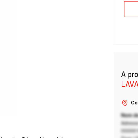
A pr
LAVA
Co
Nom de
Adresse
00000 V