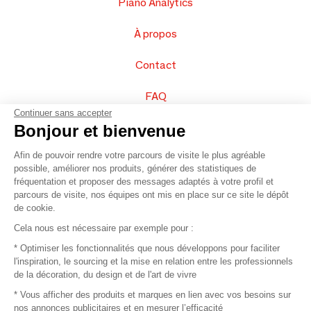
Piano Analytics
À propos
Contact
FAQ
Continuer sans accepter
Vendez vos produits
Bonjour et bienvenue
Afin de pouvoir rendre votre parcours de visite le plus agréable
Plan du site
possible, améliorer nos produits, générer des statistiques de
fréquentation et proposer des messages adaptés à votre profil et
parcours de visite, nos équipes ont mis en place sur ce site le dépôt
de cookie.
© 2016 –
Organisation SAFI
Cela nous est nécessaire par exemple pour :
* Optimiser les fonctionnalités que nous développons pour faciliter
Recrutement
l'inspiration, le sourcing et la mise en relation entre les professionnels
de la décoration, du design et de l'art de vivre
Presse
* Vous afficher des produits et marques en lien avec vos besoins sur
nos annonces publicitaires et en mesurer l’efficacité