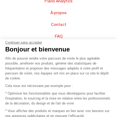
Piano Analytics
À propos
Contact
FAQ
Continuer sans accepter
Vendez vos produits
Bonjour et bienvenue
Afin de pouvoir rendre votre parcours de visite le plus agréable
Plan du site
possible, améliorer nos produits, générer des statistiques de
fréquentation et proposer des messages adaptés à votre profil et
parcours de visite, nos équipes ont mis en place sur ce site le dépôt
de cookie.
© 2016 –
Organisation SAFI
Cela nous est nécessaire par exemple pour :
* Optimiser les fonctionnalités que nous développons pour faciliter
Recrutement
l'inspiration, le sourcing et la mise en relation entre les professionnels
de la décoration, du design et de l'art de vivre
Presse
* Vous afficher des produits et marques en lien avec vos besoins sur
nos annonces publicitaires et en mesurer l’efficacité