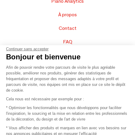
Piano Analytics
À propos
Contact
FAQ
Continuer sans accepter
Vendez vos produits
Bonjour et bienvenue
Afin de pouvoir rendre votre parcours de visite le plus agréable
Plan du site
possible, améliorer nos produits, générer des statistiques de
fréquentation et proposer des messages adaptés à votre profil et
parcours de visite, nos équipes ont mis en place sur ce site le dépôt
de cookie.
© 2016 –
Organisation SAFI
Cela nous est nécessaire par exemple pour :
* Optimiser les fonctionnalités que nous développons pour faciliter
Recrutement
l'inspiration, le sourcing et la mise en relation entre les professionnels
de la décoration, du design et de l'art de vivre
Presse
* Vous afficher des produits et marques en lien avec vos besoins sur
nos annonces publicitaires et en mesurer l’efficacité