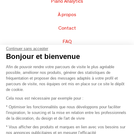
Piano Analytics
À propos
Contact
FAQ
Continuer sans accepter
Vendez vos produits
Bonjour et bienvenue
Afin de pouvoir rendre votre parcours de visite le plus agréable
Plan du site
possible, améliorer nos produits, générer des statistiques de
fréquentation et proposer des messages adaptés à votre profil et
parcours de visite, nos équipes ont mis en place sur ce site le dépôt
de cookie.
© 2016 –
Organisation SAFI
Cela nous est nécessaire par exemple pour :
* Optimiser les fonctionnalités que nous développons pour faciliter
Recrutement
l'inspiration, le sourcing et la mise en relation entre les professionnels
de la décoration, du design et de l'art de vivre
Presse
* Vous afficher des produits et marques en lien avec vos besoins sur
nos annonces publicitaires et en mesurer l’efficacité