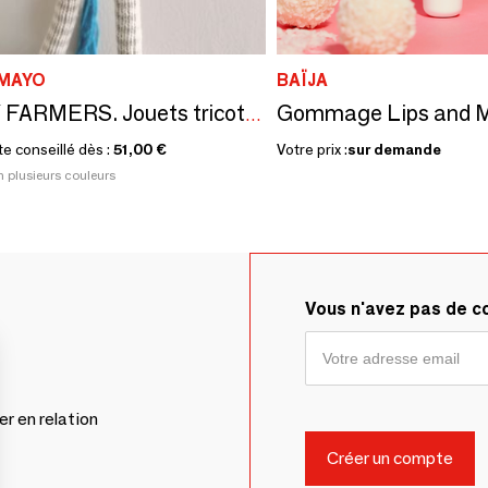
 MAYO
BAÏJA
Gommage Lips and M
FUNNY FARMERS. Jouets tricotés. CE standards
te conseillé dès :
51,00 €
Votre prix :
sur demande
n plusieurs couleurs
Vous n'avez pas de 
er en relation