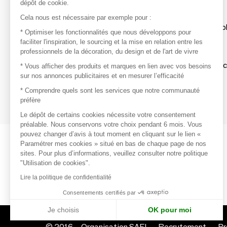
dépôt de cookie.
Découvrir
Cela nous est nécessaire par exemple pour :
Les produits de milliers de fournisseurs à exp
* Optimiser les fonctionnalités que nous développons pour
faciliter l'inspiration, le sourcing et la mise en relation entre les
professionnels de la décoration, du design et de l'art de vivre
S'inspirer
Inspiration et sélections de produits tendan
* Vous afficher des produits et marques en lien avec vos besoins
sur nos annonces publicitaires et en mesurer l’efficacité
Contacter
* Comprendre quels sont les services que notre communauté
préfère
Prises de contact rapides et simplifiées
Le dépôt de certains cookies nécessite votre consentement
préalable. Nous conservons votre choix pendant 6 mois. Vous
pouvez changer d’avis à tout moment en cliquant sur le lien «
Paramétrer mes cookies » situé en bas de chaque page de nos
sites. Pour plus d’informations, veuillez consulter notre politique
"Utilisation de cookies".
Lire la politique de confidentialité
Consentements certifiés par
Je choisis
OK pour moi
© 2016 –
Organisation SAFI
Recrutement
Pr
Axeptio consent
Plateforme de Gestion du Consentement : Personnalisez vo