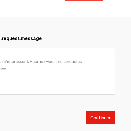
s.request.message
Continuer