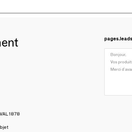
ment
pages.lead
AVAL 1878
bjet