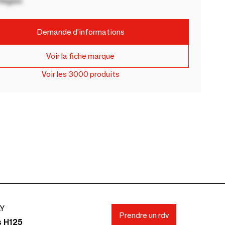
Région
Demande d'informations
Voir la fiche marque
Voir les 3000 produits
AY
Prendre un rdv
s H125