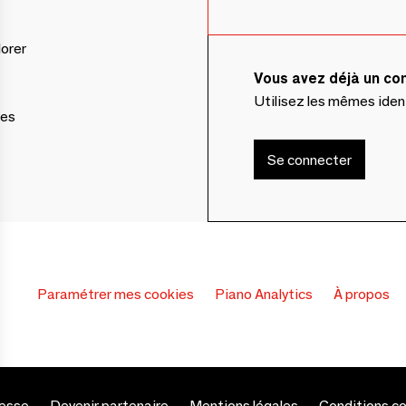
lorer
Vous avez déjà un c
Utilisez les mêmes ide
ces
Se connecter
Paramétrer mes cookies
Piano Analytics
À propos
esse
Devenir partenaire
Mentions légales
Conditions c
s Options