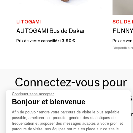
LITOGAMI
SOL DE
AUTOGAMI Bus de Dakar
Prix de vente conseillé :
13,90 €
Prix de ven
Disponible e
Connectez-vous pour
contacter les marques
Continuer sans accepter
Bonjour et bienvenue
Afin de pouvoir rendre votre parcours de visite le plus agréable
Afin de profiter au mieux de l'expérience MOM et de rentr
possible, améliorer nos produits, générer des statistiques de
avec vos marques préférées, créez-vous un compte.
fréquentation et proposer des messages adaptés à votre profil et
parcours de visite, nos équipes ont mis en place sur ce site le