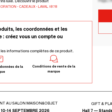
Pays / 
ns luxe. Découvrir le produit
CORATION
CADEAUX
LAVAL 1878
oduits, les coordonnées et les
e : créez vous un compte ou
 les informations complètes de ce produit.
Conditions de vente de la
données de la
marque
que
NT AU SALON MAISON&OBJET
GIFT & PL
Hall 7 — Stand
 10-14 SEPTEMBRE 2026