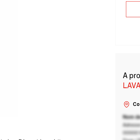
A pr
LAVA
Co
Nom de
Adresse
00000 V