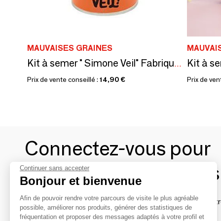
MAUVAISES GRAINES
MAUVAI
Kit à s
Kit à semer " Simone Veil" Fabriqué en France en collab avec Arts dans la Peau
Prix de vente conseillé :
14,90 €
Prix de ven
Connectez-vous pour
contacter les marques
Continuer sans accepter
Bonjour et bienvenue
Afin de pouvoir rendre votre parcours de visite le plus agréable
Afin de profiter au mieux de l'expérience MOM et de rentr
possible, améliorer nos produits, générer des statistiques de
avec vos marques préférées, créez-vous un compte.
fréquentation et proposer des messages adaptés à votre profil et