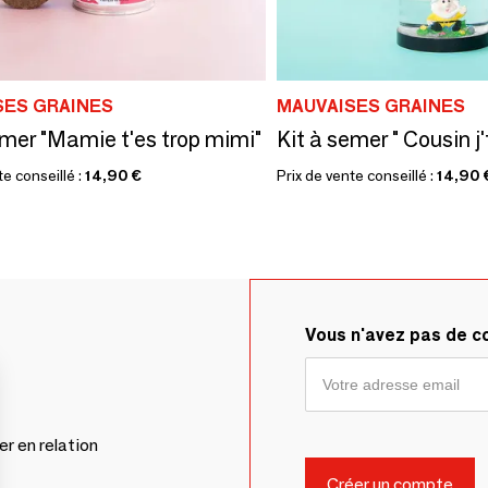
SES GRAINES
MAUVAISES GRAINES
emer "Mamie t'es trop mimi"
Kit à semer " Cousin j
te conseillé :
14,90 €
Prix de vente conseillé :
14,90 
Vous n'avez pas de 
er en relation