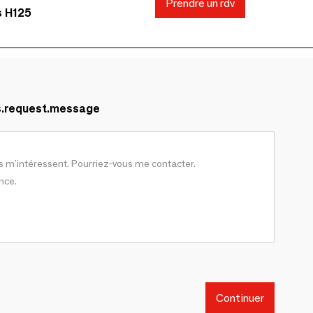
Prendre un rdv
s H125
s.request.message
Continuer