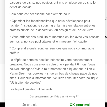
parcours de visite, nos équipes ont mis en place sur ce site le
dépôt de cookie.
Découvrir
Cela nous est nécessaire par exemple pour :
Les produits de milliers de fournisseurs à exp
* Optimiser les fonctionnalités que nous développons pour
faciliter l'inspiration, le sourcing et la mise en relation entre les
professionnels de la décoration, du design et de l'art de vivre
S'inspirer
Inspiration et sélections de produits tendan
* Vous afficher des produits et marques en lien avec vos besoins
sur nos annonces publicitaires et en mesurer l’efficacité
Contacter
* Comprendre quels sont les services que notre communauté
préfère
Prises de contact rapides et simplifiées
Le dépôt de certains cookies nécessite votre consentement
préalable. Nous conservons votre choix pendant 6 mois. Vous
pouvez changer d’avis à tout moment en cliquant sur le lien «
Paramétrer mes cookies » situé en bas de chaque page de nos
sites. Pour plus d’informations, veuillez consulter notre politique
"Utilisation de cookies".
Lire la politique de confidentialité
Consentements certifiés par
Je choisis
OK pour moi