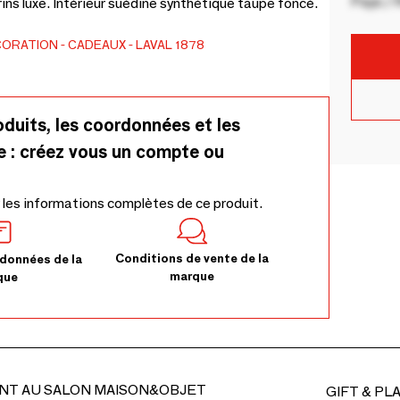
Pays / 
ins luxe. Intérieur suédine synthétique taupe foncé.
CORATION
CADEAUX
LAVAL 1878
oduits, les coordonnées et les
e : créez vous un compte ou
 les informations complètes de ce produit.
Conditions de vente de la
données de la
marque
que
NT AU SALON MAISON&OBJET
GIFT & PL