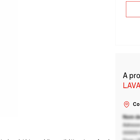
A pr
LAVA
Co
Nom de
Adresse
00000 V