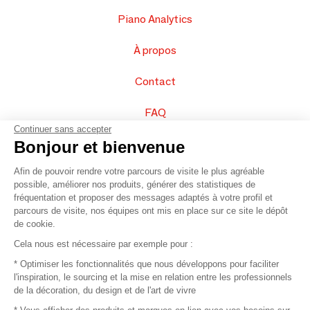
Piano Analytics
À propos
Contact
FAQ
Continuer sans accepter
Vendez vos produits
Bonjour et bienvenue
Afin de pouvoir rendre votre parcours de visite le plus agréable
Plan du site
possible, améliorer nos produits, générer des statistiques de
fréquentation et proposer des messages adaptés à votre profil et
parcours de visite, nos équipes ont mis en place sur ce site le dépôt
de cookie.
© 2016 –
Organisation SAFI
Cela nous est nécessaire par exemple pour :
* Optimiser les fonctionnalités que nous développons pour faciliter
Recrutement
l'inspiration, le sourcing et la mise en relation entre les professionnels
de la décoration, du design et de l'art de vivre
Presse