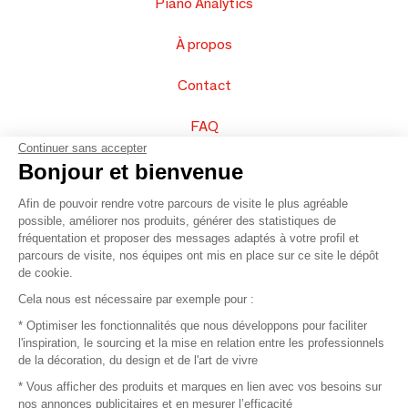
Piano Analytics
À propos
Contact
FAQ
Continuer sans accepter
Vendez vos produits
Bonjour et bienvenue
Afin de pouvoir rendre votre parcours de visite le plus agréable
Plan du site
possible, améliorer nos produits, générer des statistiques de
fréquentation et proposer des messages adaptés à votre profil et
parcours de visite, nos équipes ont mis en place sur ce site le dépôt
de cookie.
© 2016 –
Organisation SAFI
Cela nous est nécessaire par exemple pour :
* Optimiser les fonctionnalités que nous développons pour faciliter
Recrutement
l'inspiration, le sourcing et la mise en relation entre les professionnels
de la décoration, du design et de l'art de vivre
Presse
* Vous afficher des produits et marques en lien avec vos besoins sur
nos annonces publicitaires et en mesurer l’efficacité