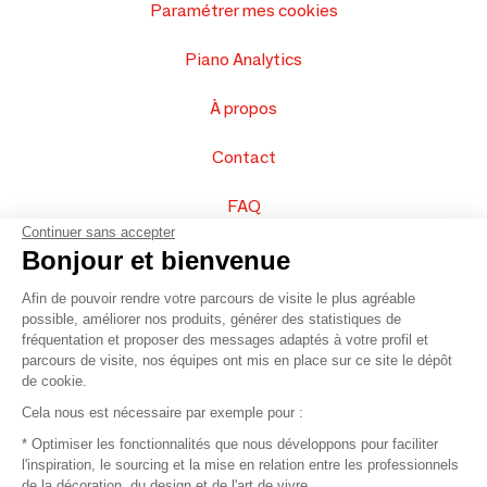
Paramétrer mes cookies
Piano Analytics
À propos
Contact
FAQ
Continuer sans accepter
Vendez vos produits
Bonjour et bienvenue
Afin de pouvoir rendre votre parcours de visite le plus agréable
Plan du site
possible, améliorer nos produits, générer des statistiques de
fréquentation et proposer des messages adaptés à votre profil et
parcours de visite, nos équipes ont mis en place sur ce site le dépôt
de cookie.
© 2016 –
Organisation SAFI
Cela nous est nécessaire par exemple pour :
* Optimiser les fonctionnalités que nous développons pour faciliter
Recrutement
l'inspiration, le sourcing et la mise en relation entre les professionnels
de la décoration, du design et de l'art de vivre