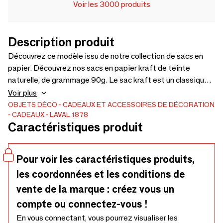
Voir les 3000 produits
Description produit
Découvrez ce modèle issu de notre collection de sacs en
papier. Découvrez nos sacs en papier kraft de teinte
naturelle, de grammage 90g. Le sac kraft est un classique
et un incontournable de la vente en magasin. Nos sacs kraft
Voir plus
sont personnalisables et disponibles dans de nombreux
OBJETS DÉCO
CADEAUX ET ACCESSOIRES DE DÉCORATION
CADEAUX
LAVAL 1878
formats, dans plusieurs couleurs, et en version haut de
Caractéristiques produit
gamme. Découvrir le produit
Pour voir les caractéristiques produits,
les coordonnées et les conditions de
vente de la marque : créez vous un
compte ou connectez-vous !
En vous connectant, vous pourrez visualiser les