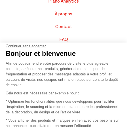
Piano Analytics
À propos
Contact
FAQ
Continuer sans accepter
Vendez vos produits
Bonjour et bienvenue
Afin de pouvoir rendre votre parcours de visite le plus agréable
Plan du site
possible, améliorer nos produits, générer des statistiques de
fréquentation et proposer des messages adaptés à votre profil et
parcours de visite, nos équipes ont mis en place sur ce site le dépôt
de cookie.
© 2016 –
Organisation SAFI
Cela nous est nécessaire par exemple pour :
* Optimiser les fonctionnalités que nous développons pour faciliter
Recrutement
l'inspiration, le sourcing et la mise en relation entre les professionnels
de la décoration, du design et de l'art de vivre
Presse
* Vous afficher des produits et marques en lien avec vos besoins sur
nos annonces publicitaires et en mesurer l’efficacité