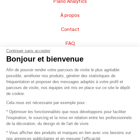
Piano Analytics
À propos
Contact
FAQ
Continuer sans accepter
Vendez vos produits
Bonjour et bienvenue
Afin de pouvoir rendre votre parcours de visite le plus agréable
Plan du site
possible, améliorer nos produits, générer des statistiques de
fréquentation et proposer des messages adaptés à votre profil et
parcours de visite, nos équipes ont mis en place sur ce site le dépôt
de cookie.
© 2016 –
Organisation SAFI
Cela nous est nécessaire par exemple pour :
* Optimiser les fonctionnalités que nous développons pour faciliter
Recrutement
l'inspiration, le sourcing et la mise en relation entre les professionnels
de la décoration, du design et de l'art de vivre
Presse
* Vous afficher des produits et marques en lien avec vos besoins sur
nos annonces publicitaires et en mesurer l’efficacité