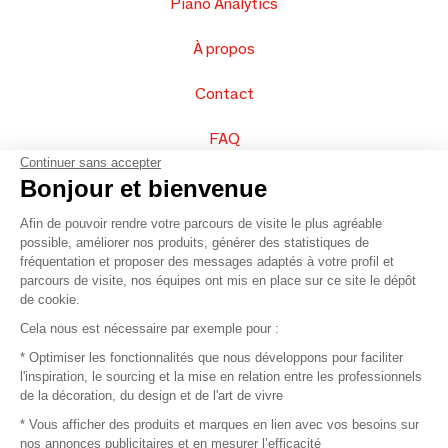
Piano Analytics
À propos
Contact
FAQ
Continuer sans accepter
Vendez vos produits
Bonjour et bienvenue
Afin de pouvoir rendre votre parcours de visite le plus agréable
Plan du site
possible, améliorer nos produits, générer des statistiques de
fréquentation et proposer des messages adaptés à votre profil et
parcours de visite, nos équipes ont mis en place sur ce site le dépôt
de cookie.
© 2016 –
Organisation SAFI
Cela nous est nécessaire par exemple pour :
* Optimiser les fonctionnalités que nous développons pour faciliter
Recrutement
l'inspiration, le sourcing et la mise en relation entre les professionnels
de la décoration, du design et de l'art de vivre
Presse
* Vous afficher des produits et marques en lien avec vos besoins sur
nos annonces publicitaires et en mesurer l’efficacité