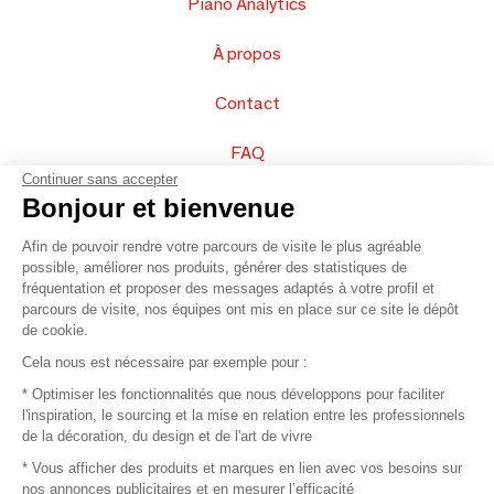
Piano Analytics
À propos
Contact
FAQ
Continuer sans accepter
Vendez vos produits
Bonjour et bienvenue
Afin de pouvoir rendre votre parcours de visite le plus agréable
Plan du site
possible, améliorer nos produits, générer des statistiques de
fréquentation et proposer des messages adaptés à votre profil et
parcours de visite, nos équipes ont mis en place sur ce site le dépôt
de cookie.
© 2016 –
Organisation SAFI
Cela nous est nécessaire par exemple pour :
* Optimiser les fonctionnalités que nous développons pour faciliter
Recrutement
l'inspiration, le sourcing et la mise en relation entre les professionnels
de la décoration, du design et de l'art de vivre
Presse
* Vous afficher des produits et marques en lien avec vos besoins sur
nos annonces publicitaires et en mesurer l’efficacité