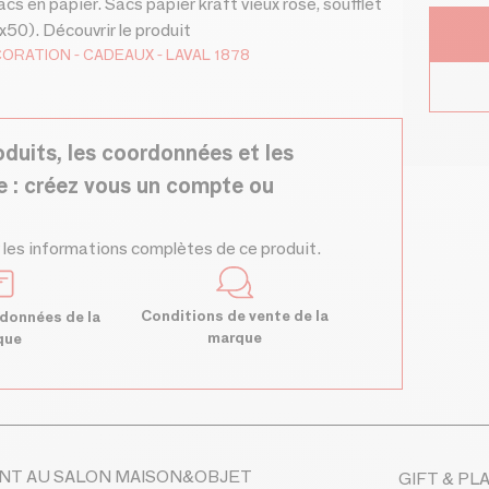
s en papier. Sacs papier kraft vieux rose, soufflet
x50). Découvrir le produit
CORATION
CADEAUX
LAVAL 1878
oduits, les coordonnées et les
e : créez vous un compte ou
 les informations complètes de ce produit.
Conditions de vente de la
données de la
marque
que
NT AU SALON MAISON&OBJET
GIFT & PL