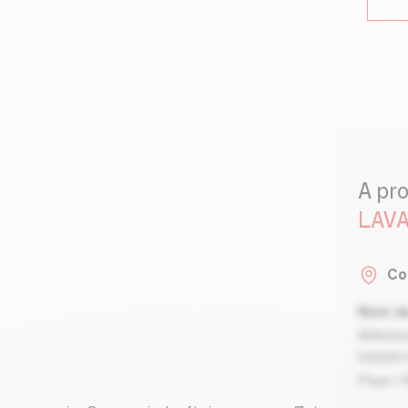
A pr
LAVA
Co
Nom de
Adresse
00000 V
Pays / 