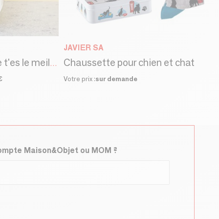
JAVIER SA
Chaussette pour chien et chat
Kit à semer "Mon frère t'es le meilleur"
€
Votre prix :
sur demande
compte Maison&Objet ou MOM ?