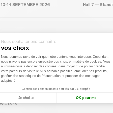
Hall 7 — Stand
 10-14 SEPTEMBRE 2026
ment
pages.lead
Nous souhaiterions connaître
vos choix
Plateforme de Gestion du Consentemen
Nous sommes ravis de voir que notre contenu vous intéresse. Cependant,
nous n'avons pas encore enregistré vos choix en matière de cookies. Vous
Axeptio consent
autorisez-nous à déposer des cookies, dans l'objectif de pouvoir rendre
votre parcours de visite le plus agréable possible, améliorer nos produits,
générer des statistiques de fréquentation et proposer des messages
adaptés ?
Gestion des consentements certifiés par
Je choisis
OK pour moi
AVAL 1878