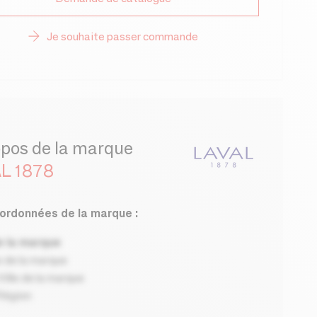
Je souhaite passer commande
opos de la marque
L 1878
ordonnées de la marque :
 la marque
 de la marque
ille de la marque
Région