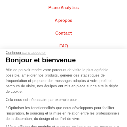
Piano Analytics
À propos
Contact
FAQ
Continuer sans accepter
Vendez vos produits
Bonjour et bienvenue
Afin de pouvoir rendre votre parcours de visite le plus agréable
Plan du site
possible, améliorer nos produits, générer des statistiques de
fréquentation et proposer des messages adaptés à votre profil et
parcours de visite, nos équipes ont mis en place sur ce site le dépôt
de cookie.
© 2016 –
Organisation SAFI
Cela nous est nécessaire par exemple pour :
* Optimiser les fonctionnalités que nous développons pour faciliter
Recrutement
l'inspiration, le sourcing et la mise en relation entre les professionnels
de la décoration, du design et de l'art de vivre
Presse
* Vous afficher des produits et marques en lien avec vos besoins sur