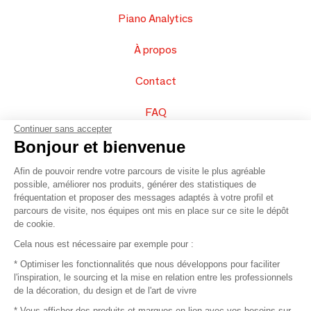
Piano Analytics
À propos
Contact
FAQ
Continuer sans accepter
Vendez vos produits
Bonjour et bienvenue
Afin de pouvoir rendre votre parcours de visite le plus agréable
Plan du site
possible, améliorer nos produits, générer des statistiques de
fréquentation et proposer des messages adaptés à votre profil et
parcours de visite, nos équipes ont mis en place sur ce site le dépôt
de cookie.
© 2016 –
Organisation SAFI
Cela nous est nécessaire par exemple pour :
* Optimiser les fonctionnalités que nous développons pour faciliter
Recrutement
l'inspiration, le sourcing et la mise en relation entre les professionnels
de la décoration, du design et de l'art de vivre
Presse
* Vous afficher des produits et marques en lien avec vos besoins sur