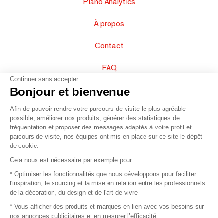
Piano Analytics
À propos
Contact
FAQ
Continuer sans accepter
Vendez vos produits
Bonjour et bienvenue
Afin de pouvoir rendre votre parcours de visite le plus agréable
Plan du site
possible, améliorer nos produits, générer des statistiques de
fréquentation et proposer des messages adaptés à votre profil et
parcours de visite, nos équipes ont mis en place sur ce site le dépôt
de cookie.
© 2016 –
Organisation SAFI
Cela nous est nécessaire par exemple pour :
* Optimiser les fonctionnalités que nous développons pour faciliter
Recrutement
l'inspiration, le sourcing et la mise en relation entre les professionnels
de la décoration, du design et de l'art de vivre
Presse
* Vous afficher des produits et marques en lien avec vos besoins sur
nos annonces publicitaires et en mesurer l’efficacité