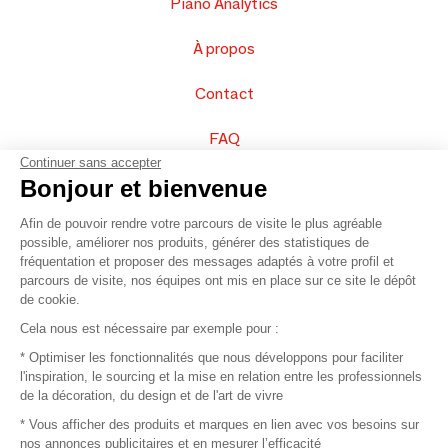
Piano Analytics
À propos
Contact
FAQ
Continuer sans accepter
Vendez vos produits
Bonjour et bienvenue
Afin de pouvoir rendre votre parcours de visite le plus agréable
Plan du site
possible, améliorer nos produits, générer des statistiques de
fréquentation et proposer des messages adaptés à votre profil et
parcours de visite, nos équipes ont mis en place sur ce site le dépôt
de cookie.
© 2016 –
Organisation SAFI
Cela nous est nécessaire par exemple pour :
* Optimiser les fonctionnalités que nous développons pour faciliter
Recrutement
l'inspiration, le sourcing et la mise en relation entre les professionnels
de la décoration, du design et de l'art de vivre
Presse
* Vous afficher des produits et marques en lien avec vos besoins sur
nos annonces publicitaires et en mesurer l’efficacité